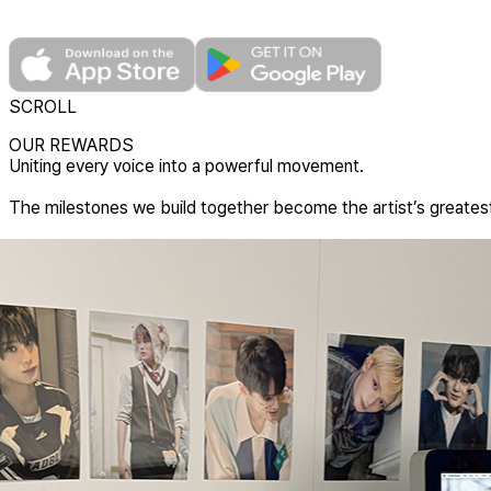
SCROLL
OUR REWARDS
U
n
i
t
i
n
g
e
v
e
r
y
v
o
i
c
e
i
n
t
o
a
p
o
w
e
r
f
u
l
m
o
v
e
m
e
n
t
.
T
h
e
m
i
l
e
s
t
o
n
e
s
w
e
b
u
i
l
d
t
o
g
e
t
h
e
r
b
e
c
o
m
e
t
h
e
a
r
t
i
s
t
’
s
g
r
e
a
t
e
s