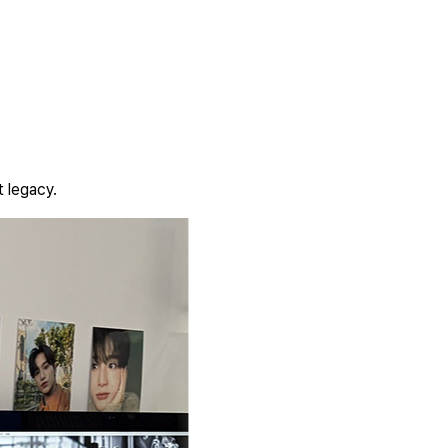
t
l
e
g
a
c
y
.